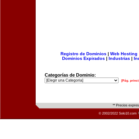
Registro de Dominios
|
Web Hosting
Dominios Expirados
|
Industrias
|
In
Categorías de Dominio:
[Pág. princi
** Precios expre
© 2002/2022 Solo10.com