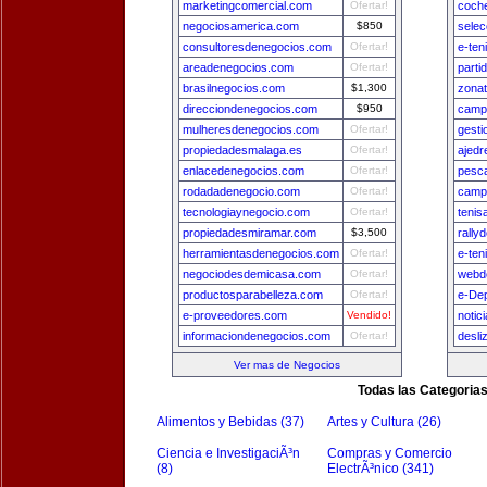
marketingcomercial.com
Ofertar!
coch
negociosamerica.com
$850
sele
consultoresdenegocios.com
Ofertar!
e-ten
areadenegocios.com
Ofertar!
parti
brasilnegocios.com
$1,300
zona
direcciondenegocios.com
$950
camp
mulheresdenegocios.com
Ofertar!
gest
propiedadesmalaga.es
Ofertar!
ajedr
enlacedenegocios.com
Ofertar!
pesca
rodadadenegocio.com
Ofertar!
camp
tecnologiaynegocio.com
Ofertar!
tenis
propiedadesmiramar.com
$3,500
rally
herramientasdenegocios.com
Ofertar!
e-ten
negociodesdemicasa.com
Ofertar!
webde
productosparabelleza.com
Ofertar!
e-De
e-proveedores.com
Vendido!
notic
informaciondenegocios.com
Ofertar!
desli
Ver mas de Negocios
Todas las Categoria
Alimentos y Bebidas (37)
Artes y Cultura (26)
Ciencia e InvestigaciÃ³n
Compras y Comercio
(8)
ElectrÃ³nico (341)