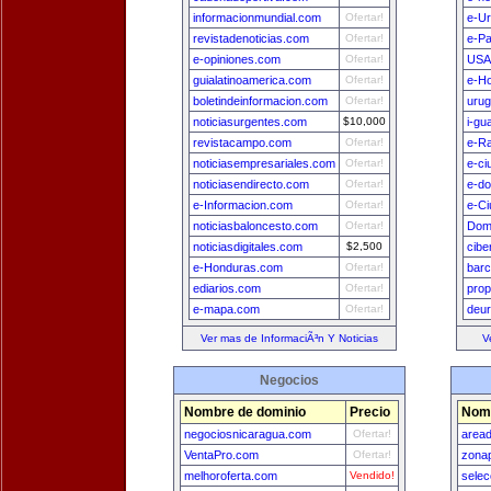
informacionmundial.com
Ofertar!
e-U
revistadenoticias.com
Ofertar!
e-P
e-opiniones.com
Ofertar!
USA
guialatinoamerica.com
Ofertar!
e-H
boletindeinformacion.com
Ofertar!
uru
noticiasurgentes.com
$10,000
i-gu
revistacampo.com
Ofertar!
e-Ra
noticiasempresariales.com
Ofertar!
e-ci
noticiasendirecto.com
Ofertar!
e-do
e-Informacion.com
Ofertar!
e-Ci
noticiasbaloncesto.com
Ofertar!
Dom
noticiasdigitales.com
$2,500
cibe
e-Honduras.com
Ofertar!
bar
ediarios.com
Ofertar!
prop
e-mapa.com
Ofertar!
deu
Ver mas de InformaciÃ³n Y Noticias
V
Negocios
Nombre de dominio
Precio
Nomb
negociosnicaragua.com
Ofertar!
area
VentaPro.com
Ofertar!
zona
melhoroferta.com
Vendido!
selec