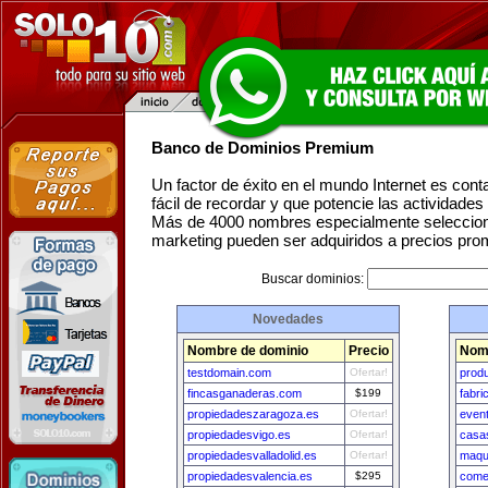
Banco de Dominios Premium
Un factor de éxito en el mundo Internet es con
fácil de recordar y que potencie las actividade
Más de 4000 nombres especialmente seleccion
marketing pueden ser adquiridos a precios pro
Buscar dominios:
Novedades
Nombre de dominio
Precio
Nomb
testdomain.com
Ofertar!
prod
fincasganaderas.com
$199
fabri
propiedadeszaragoza.es
Ofertar!
even
propiedadesvigo.es
Ofertar!
casa
propiedadesvalladolid.es
Ofertar!
maqui
propiedadesvalencia.es
$295
come