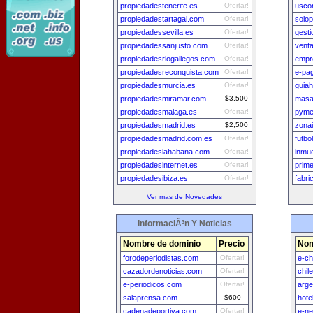
propiedadestenerife.es
Ofertar!
usco
propiedadestartagal.com
Ofertar!
solop
propiedadessevilla.es
Ofertar!
gest
propiedadessanjusto.com
Ofertar!
vent
propiedadesriogallegos.com
Ofertar!
empr
propiedadesreconquista.com
Ofertar!
e-pa
propiedadesmurcia.es
Ofertar!
guiah
propiedadesmiramar.com
$3,500
masaj
propiedadesmalaga.es
Ofertar!
pyme
propiedadesmadrid.es
$2,500
zonai
propiedadesmadrid.com.es
Ofertar!
futbo
propiedadeslahabana.com
Ofertar!
inmu
propiedadesinternet.es
Ofertar!
prim
propiedadesibiza.es
Ofertar!
fabr
Ver mas de Novedades
InformaciÃ³n Y Noticias
Nombre de dominio
Precio
Nom
forodeperiodistas.com
Ofertar!
e-ch
cazadordenoticias.com
Ofertar!
chil
e-periodicos.com
Ofertar!
arge
salaprensa.com
$600
hote
cadenadeportiva.com
Ofertar!
e-n