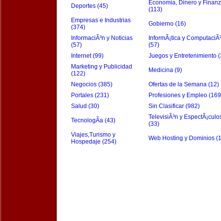
Economia, Dinero y Finan
Deportes (45)
(113)
Empresas e Industrias
Gobierno (16)
(374)
InformaciÃ³n y Noticias
InformÃ¡tica y ComputaciÃ
(57)
(57)
Internet (99)
Juegos y Entretenimiento (
Marketing y Publicidad
Medicina (9)
(122)
Negocios (385)
Ofertas de la Semana (12)
Portales (231)
Profesiones y Empleo (169
Salud (30)
Sin Clasificar (982)
TelevisiÃ³n y EspectÃ¡culo
TecnologÃ­a (43)
(33)
Viajes,Turismo y
Web Hosting y Dominios (
Hospedaje (254)