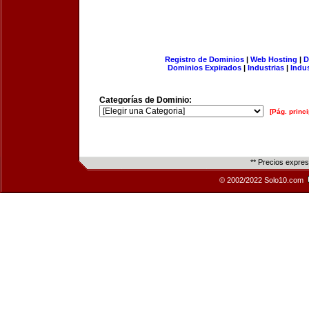
Registro de Dominios
|
Web Hosting
|
D
Dominios Expirados
|
Industrias
|
Indu
Categorías de Dominio:
[Pág. princi
** Precios expre
© 2002/2022 Solo10.com