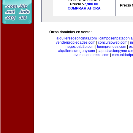
COMPRAR AHORA
Precio $
7,980.00
Precio 
COMPRAR AHORA
Otros dominios en venta:
alquileresdeoficinas.com
|
camposenpatagonia
venderpropiedades.com
|
concursoweb.com
|
i
negociosb2b.com
|
tuemprendes.com
|
ex
alquileresuruguay.com
|
capacitacionpyme.co
eventosendirecto.com
|
comunidadpr