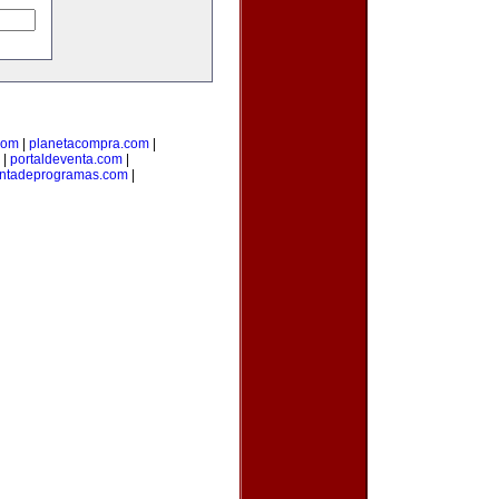
com
|
planetacompra.com
|
|
portaldeventa.com
|
ntadeprogramas.com
|