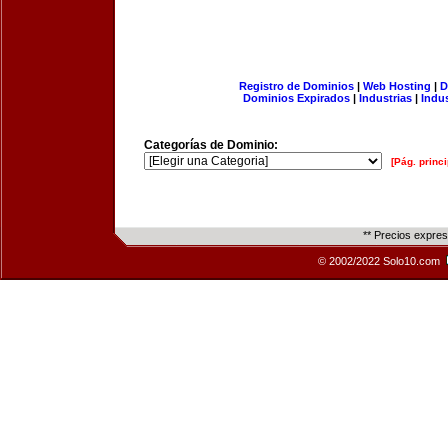
Registro de Dominios
|
Web Hosting
|
D
Dominios Expirados
|
Industrias
|
Indu
Categorías de Dominio:
[Pág. princi
** Precios expre
© 2002/2022 Solo10.com