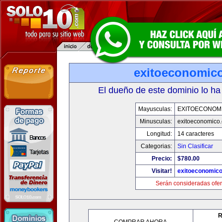
exitoeconomic
El dueño de este dominio lo ha
Mayusculas:
EXITOECONOM
Minusculas:
exitoeconomico
Longitud:
14 caracteres
Categorias:
Sin Clasificar
Precio:
$780.00
Visitar!
exitoeconomic
Serán consideradas ofer
R