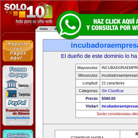
incubadoraempresa
El dueño de este dominio lo ha
Mayusculas:
INCUBADORAEMPR
Minusculas:
incubadoraempresari
Longitud:
21 caracteres
Categorias:
Sin Clasificar
Precio:
$580.00
Visitar!
incubadoraempresar
Serán consideradas ofer
R