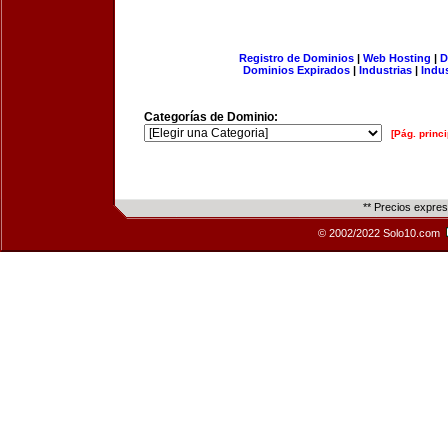
Registro de Dominios
|
Web Hosting
|
D
Dominios Expirados
|
Industrias
|
Indu
Categorías de Dominio:
[Pág. princi
** Precios expre
© 2002/2022 Solo10.com