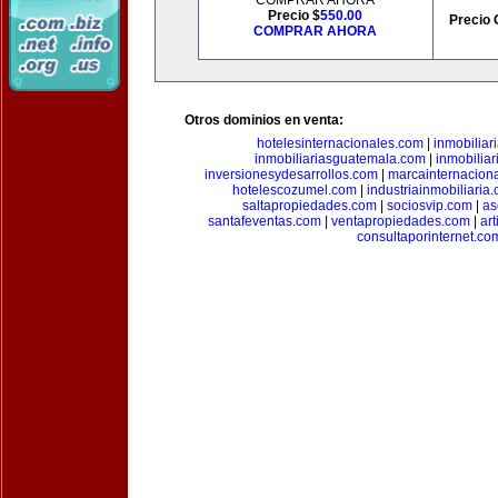
COMPRAR AHORA
Precio $
550.00
Precio 
COMPRAR AHORA
Otros dominios en venta:
hotelesinternacionales.com
|
inmobiliar
inmobiliariasguatemala.com
|
inmobiliar
inversionesydesarrollos.com
|
marcainternacion
hotelescozumel.com
|
industriainmobiliaria
saltapropiedades.com
|
sociosvip.com
|
as
santafeventas.com
|
ventapropiedades.com
|
ar
consultaporinternet.co