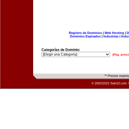
Registro de Dominios
|
Web Hosting
|
D
Dominios Expirados
|
Industrias
|
Indu
Categorías de Dominio:
[Pág. princi
** Precios expre
© 2002/2022 Solo10.com