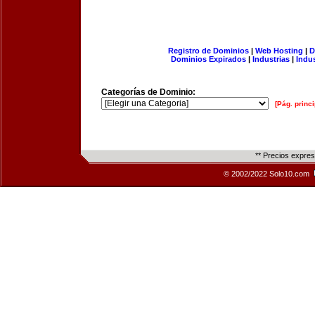
Registro de Dominios
|
Web Hosting
|
D
Dominios Expirados
|
Industrias
|
Indu
Categorías de Dominio:
[Pág. princi
** Precios expre
© 2002/2022 Solo10.com