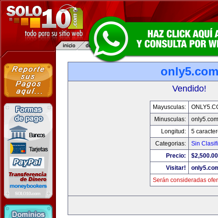
only5.co
Vendido!
Mayusculas:
ONLY5.C
Minusculas:
only5.co
Longitud:
5 caracte
Categorias:
Sin Clasif
Precio:
$2,500.00
Visitar!
only5.co
Serán consideradas ofer