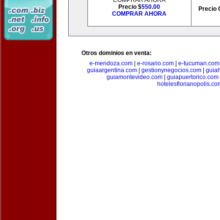
COMPRAR AHORA
Precio $
550.00
Precio 
COMPRAR AHORA
Otros dominios en venta:
e-mendoza.com
|
e-rosario.com
|
e-tucuman.com
guiaargentina.com
|
gestionynegocios.com
|
guia
guiamontevideo.com
|
guiapuertorico.com
hotelesflorianopolis.co