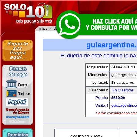
guiaargentina
El dueño de este dominio lo ha
Mayusculas:
GUIAARGENTI
Minusculas:
guiaargentina.
Longitud:
13 caracteres
Categorias:
Sin Clasificar
Precio:
$550.00
Visitar!
guiaargentina
Serán consideradas ofer
R