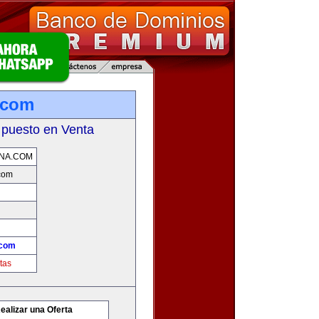
.com
 puesto en Venta
NA.COM
com
.com
tas
ealizar una Oferta