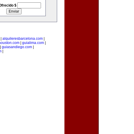
Ofrecido $
|
alquileresbarcelona.com
|
houston.com
|
guialima.com
|
|
guiasandiego.com
|
m
|