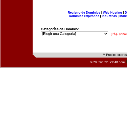
Registro de Dominios
|
Web Hosting
|
D
Dominios Expirados
|
Industrias
|
Indu
Categorías de Dominio:
[Pág. princi
** Precios expre
© 2002/2022 Solo10.com