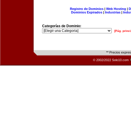
Registro de Dominios
|
Web Hosting
|
D
Dominios Expirados
|
Industrias
|
Indu
Categorías de Dominio:
[Pág. princi
** Precios expre
© 2002/2022 Solo10.com