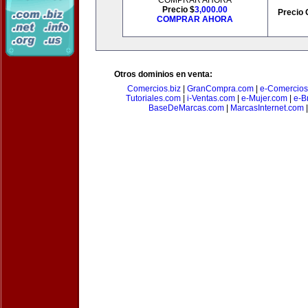
COMPRAR AHORA
Precio $
3,000.00
Precio 
COMPRAR AHORA
Otros dominios en venta:
Comercios.biz
|
GranCompra.com
|
e-Comercios
Tutoriales.com
|
i-Ventas.com
|
e-Mujer.com
|
e-Br
BaseDeMarcas.com
|
MarcasInternet.com