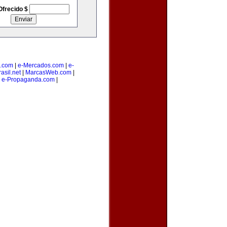
Ofrecido $
.com
|
e-Mercados.com
|
e-
asil.net
|
MarcasWeb.com
|
|
e-Propaganda.com
|