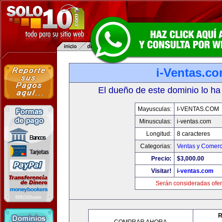
i-Ventas.c
El dueño de este dominio lo ha
Mayusculas:
I-VENTAS.COM
Minusculas:
i-ventas.com
Longitud:
8 caracteres
Categorias:
Ventas y Comerc
Precio:
$3,000.00
Visitar!
i-ventas.com
Serán consideradas ofer
R