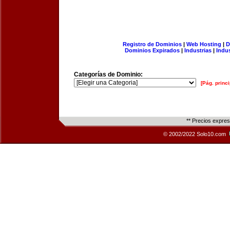
Registro de Dominios
|
Web Hosting
|
D
Dominios Expirados
|
Industrias
|
Indu
Categorías de Dominio:
[Pág. princi
** Precios expre
© 2002/2022 Solo10.com