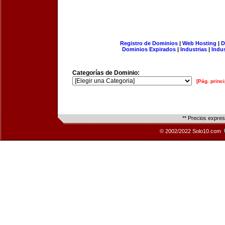
Registro de Dominios
|
Web Hosting
|
D
Dominios Expirados
|
Industrias
|
Indu
Categorías de Dominio:
[Pág. princi
** Precios expre
© 2002/2022 Solo10.com