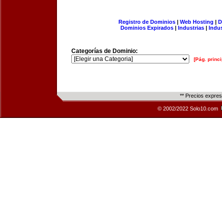
Registro de Dominios
|
Web Hosting
|
D
Dominios Expirados
|
Industrias
|
Indu
Categorías de Dominio:
[Pág. princi
** Precios expre
© 2002/2022 Solo10.com