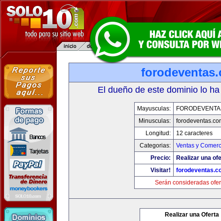
forodeventas
El dueño de este dominio lo ha
Mayusculas:
FORODEVENTA
Minusculas:
forodeventas.co
Longitud:
12 caracteres
Categorias:
Ventas y Comerc
Precio:
Realizar una ofe
Visitar!
forodeventas.c
Serán consideradas ofer
Realizar una Oferta