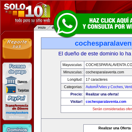
cochesparalaven
El dueño de este dominio lo ha
Mayusculas:
COCHESPARALAVENTA.C
Minusculas:
cochesparalaventa.com
Longitud:
17 caracteres
Categorias:
AutomÃ³viles y Coches
,
Vent
Precio:
Realizar una oferta!
Visitar!
cochesparalaventa.com
Serán consideradas ofer
Realizar una Oferta