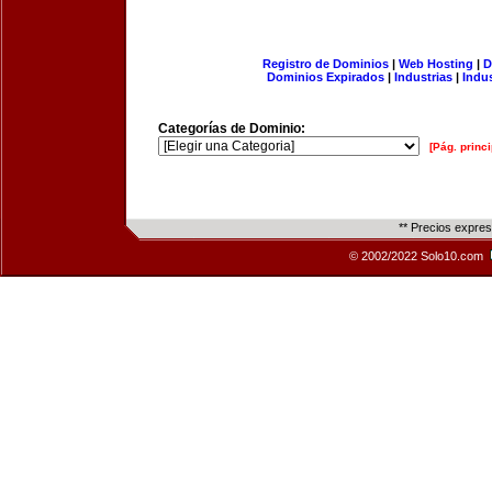
Registro de Dominios
|
Web Hosting
|
D
Dominios Expirados
|
Industrias
|
Indu
Categorías de Dominio:
[Pág. princi
** Precios expre
© 2002/2022 Solo10.com