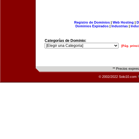
Registro de Dominios
|
Web Hosting
|
D
Dominios Expirados
|
Industrias
|
Indu
Categorías de Dominio:
[Pág. princi
** Precios expre
© 2002/2022 Solo10.com