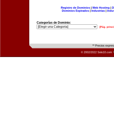
Registro de Dominios
|
Web Hosting
|
D
Dominios Expirados
|
Industrias
|
Indu
Categorías de Dominio:
[Pág. princi
** Precios expre
© 2002/2022 Solo10.com