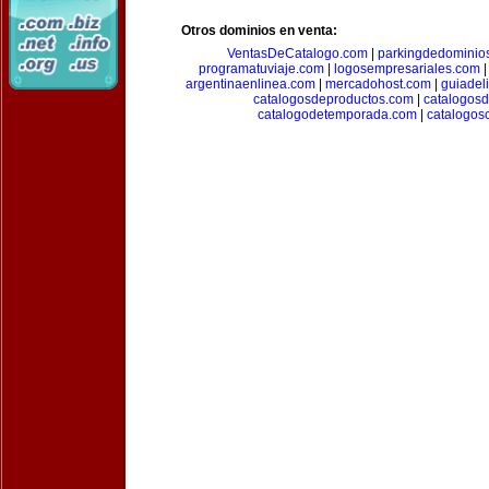
Otros dominios en venta:
VentasDeCatalogo.com
|
parkingdedominio
programatuviaje.com
|
logosempresariales.com
argentinaenlinea.com
|
mercadohost.com
|
guiadel
catalogosdeproductos.com
|
catalogos
catalogodetemporada.com
|
catalogos