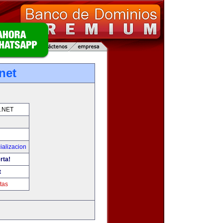
net
.NET
ializacion
rta!
t
tas