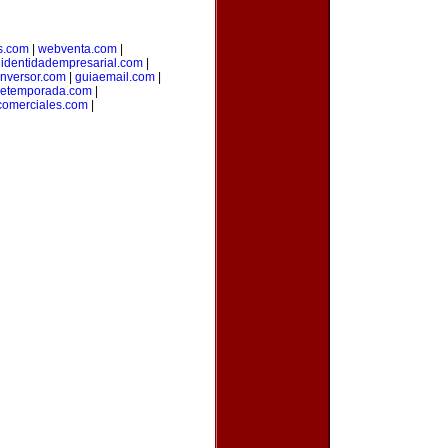
s.com
|
webventa.com
|
|
identidadempresarial.com
|
inversor.com
|
guiaemail.com
|
detemporada.com
|
comerciales.com
|