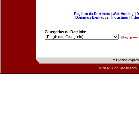
Registro de Dominios
|
Web Hosting
|
D
Dominios Expirados
|
Industrias
|
Indu
Categorías de Dominio:
[Pág. princi
** Precios expre
© 2002/2022 Solo10.com