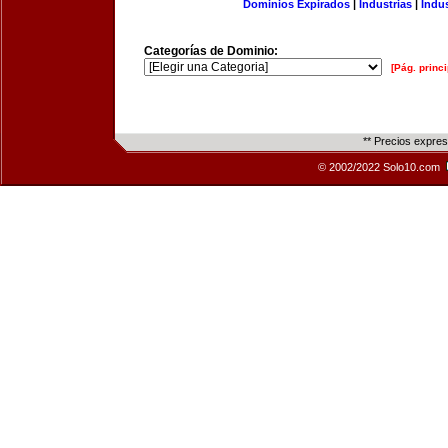
Dominios Expirados
|
Industrias
|
Indu
Categorías de Dominio:
[Pág. princi
** Precios expre
© 2002/2022 Solo10.com