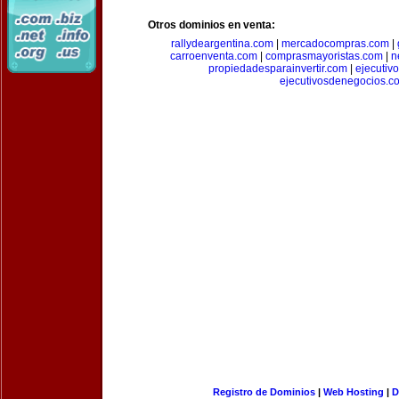
Otros dominios en venta:
rallydeargentina.com
|
mercadocompras.com
|
carroenventa.com
|
comprasmayoristas.com
|
n
propiedadesparainvertir.com
|
ejecutiv
ejecutivosdenegocios.c
Registro de Dominios
|
Web Hosting
|
D