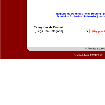
Registro de Dominios
|
Web Hosting
|
D
Dominios Expirados
|
Industrias
|
Indu
Categorías de Dominio:
[Pág. princi
** Precios expre
© 2002/2022 Solo10.com