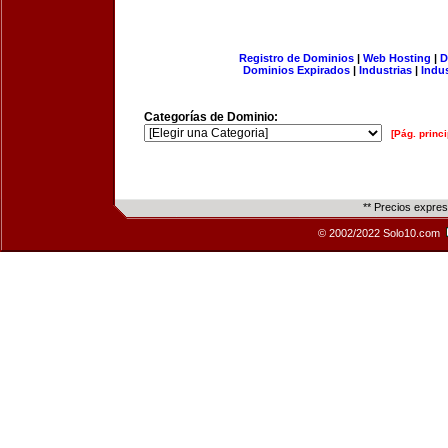
Registro de Dominios
|
Web Hosting
|
D
Dominios Expirados
|
Industrias
|
Indu
Categorías de Dominio:
[Pág. princi
** Precios expre
© 2002/2022 Solo10.com