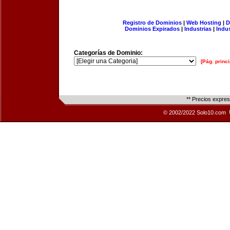
Registro de Dominios
|
Web Hosting
|
D
Dominios Expirados
|
Industrias
|
Indu
Categorías de Dominio:
[Pág. princi
** Precios expre
© 2002/2022 Solo10.com