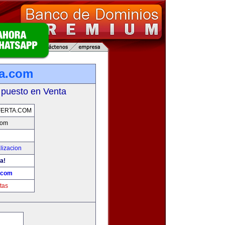
ta.com
 puesto en Venta
FERTA.COM
com
lizacion
a!
a.com
tas