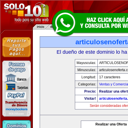
articulosenofer
El dueño de este dominio lo ha
Mayusculas:
ARTICULOSENO
Minusculas:
articulosenoferta.
Longitud:
17 caracteres
Categorias:
Ventas y Comercia
Precio:
Realizar una ofert
Visitar!
articulosenofert
Serán consideradas ofer
Realizar una Oferta