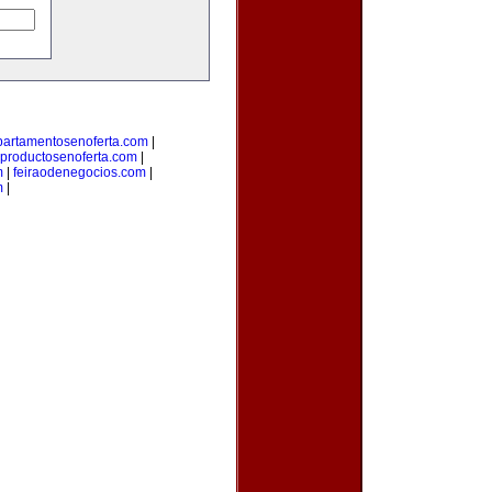
partamentosenoferta.com
|
productosenoferta.com
|
m
|
feiraodenegocios.com
|
m
|