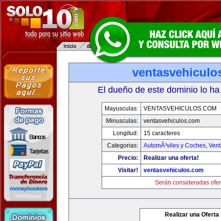
ventasvehiculo
El dueño de este dominio lo ha
Mayusculas:
VENTASVEHICULOS.COM
Minusculas:
ventasvehiculos.com
Longitud:
15 caracteres
Categorias:
AutomÃ³viles y Coches
,
Vent
Precio:
Realizar una oferta!
Visitar!
ventasvehiculos.com
Serán consideradas ofer
Realizar una Oferta