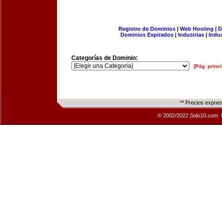
Registro de Dominios
|
Web Hosting
|
D
Dominios Expirados
|
Industrias
|
Indu
Categorías de Dominio:
[Pág. princi
** Precios expre
© 2002/2022 Solo10.com