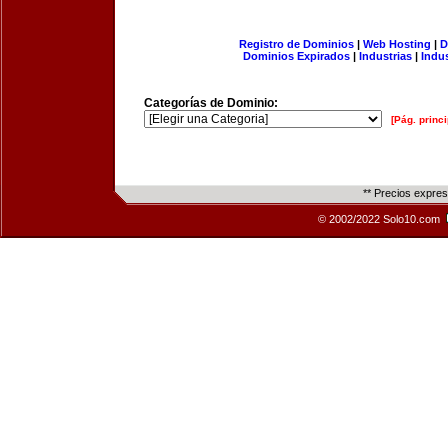
Registro de Dominios
|
Web Hosting
|
D
Dominios Expirados
|
Industrias
|
Indu
Categorías de Dominio:
[Pág. princi
** Precios expre
© 2002/2022 Solo10.com