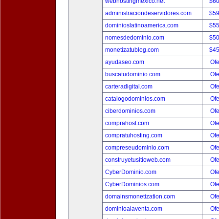
webhostingmexico.net
$6
administraciondeservidores.com
$5
dominioslatinoamerica.com
$5
nomesdedominio.com
$5
monetizatublog.com
$4
ayudaseo.com
Ofe
buscatudominio.com
Ofe
carteradigital.com
Ofe
catalogodominios.com
Ofe
ciberdominios.com
Ofe
comprahost.com
Ofe
compratuhosting.com
Ofe
compreseudominio.com
Ofe
construyetusitioweb.com
Ofe
CyberDominio.com
Ofe
CyberDominios.com
Ofe
domainsmonetization.com
Ofe
dominioalaventa.com
Ofe