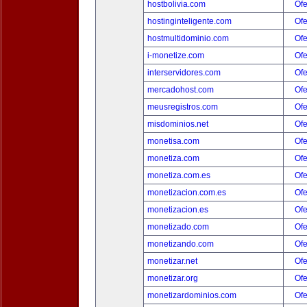
hostbolivia.com
Ofe
hostinginteligente.com
Ofe
hostmultidominio.com
Ofe
i-monetize.com
Ofe
interservidores.com
Ofe
mercadohost.com
Ofe
meusregistros.com
Ofe
misdominios.net
Ofe
monetisa.com
Ofe
monetiza.com
Ofe
monetiza.com.es
Ofe
monetizacion.com.es
Ofe
monetizacion.es
Ofe
monetizado.com
Ofe
monetizando.com
Ofe
monetizar.net
Ofe
monetizar.org
Ofe
monetizardominios.com
Ofe