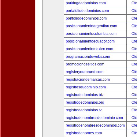
parkingdedominios.com
Ofe
portafoliodedominios.com
Ofe
portfoliodedominios.com
Ofe
posicionamientoargentina.com
Ofe
posicionamientocolombia.com
Ofe
posicionamientoecuador.com
Ofe
posicionamientomexico.com
Ofe
programaciondewebs.com
Ofe
promociondesitios.com
Ofe
registeryourbrand.com
Ofe
registraciondemarcas.com
Ofe
registreseudominio.com
Ofe
registrodedominios.biz
Ofe
registrodedominios.org
Ofe
registrodedominios.tv
Ofe
registrodenombresdedominio.com
Ofe
registrodenombresdedominios.com
Ofe
registrodenomes.com
Ofe